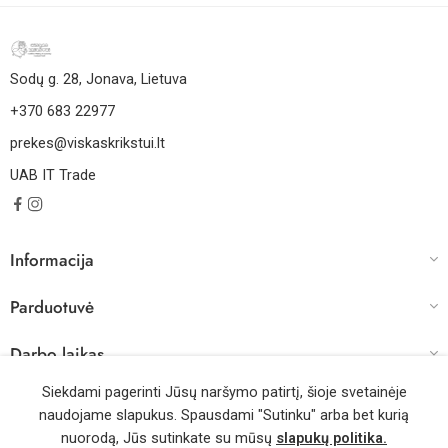
Sodų g. 28, Jonava, Lietuva
+370 683 22977
prekes@viskaskrikstui.lt
UAB IT Trade
Informacija
Parduotuvė
Darbo laikas
Siekdami pagerinti Jūsų naršymo patirtį, šioje svetainėje
naudojame slapukus. Spausdami "Sutinku" arba bet kurią
© 2026 – Visos teisės saugomos | Sprendimas: WebMode.lt
nuorodą, Jūs sutinkate su mūsų
slapukų politika.