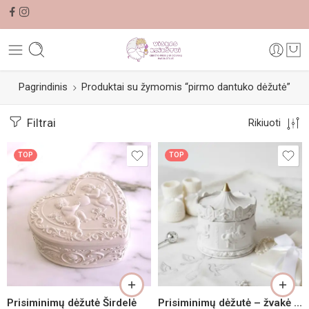
Pagrindinis
Produktai su žymomis “pirmo dantuko dėžutė”
Filtrai
Rikiuoti
TOP
TOP
Rožinė
Melsva
Prisiminimų dėžutė Širdelė
Prisiminimų dėžutė – žvakė Vaikystės karuselė