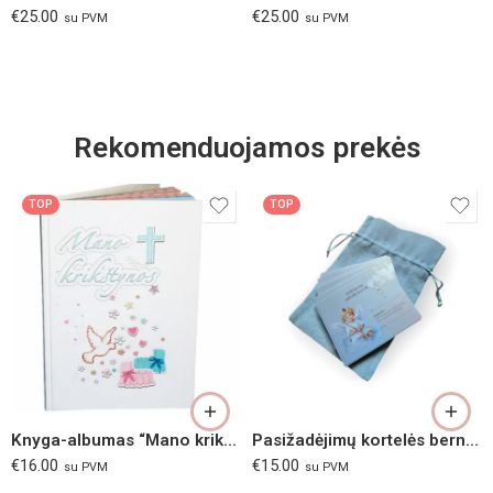
€
25.00
€
25.00
su PVM
su PVM
Rekomenduojamos prekės
TOP
TOP
Knyga-albumas “Mano krikštynos”
Pasižadėjimų kortelės berniukui
€
16.00
€
15.00
su PVM
su PVM